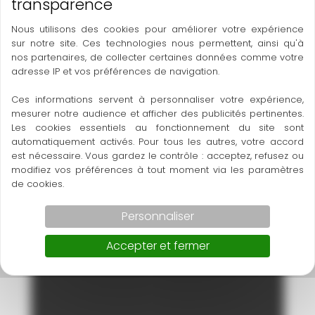
Nous utilisons des cookies pour améliorer votre expérience
sur notre site. Ces technologies nous permettent, ainsi qu'à
nos partenaires, de collecter certaines données comme votre
Ce que disent nos clients
adresse IP et vos préférences de navigation.
Ces informations servent à personnaliser votre expérience,
mesurer notre audience et afficher des publicités pertinentes.
Les cookies essentiels au fonctionnement du site sont
automatiquement activés. Pour tous les autres, votre accord
est nécessaire. Vous gardez le contrôle : acceptez, refusez ou
modifiez vos préférences à tout moment via les paramètres
de cookies.
Personnaliser
Les dernières réalisations
Accepter et fermer